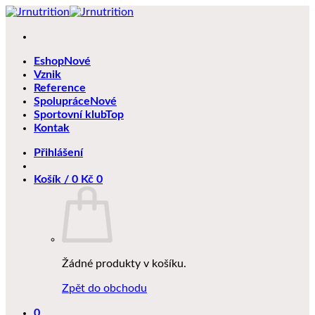
Přeskočit
na
obsah
Eshop
Vznik
Reference
Spolupráce
Sportovní klub
Kontak
Přihlášení
Košík /
0
Kč
0
Žádné produkty v košíku.
Zpět do obchodu
0