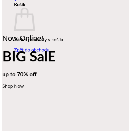
Košík
Now Online!
Žádné produkty v košíku.
Zpět do obchodu
BIG SalE
up to
70%
off
Shop Now