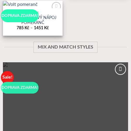
2237 Kč
NÁPOJE
K
DOPRAVA ZDARMA!
VOLT – IONTOVÝ NÁPOJ
Oblíbeným
POMERANČ
Price
785
Kč
–
1451
Kč
range:
785 Kč
through
1451 Kč
MIX AND MATCH STYLES
Sale!
K
Oblíbeným
DOPRAVA ZDARMA!