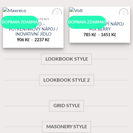
STRAVA & PROTEINY
NÁPOJE
K
K
DOPRAVA ZDARMA
DOPRAVA ZDARMA!
MAXRECO –
VOLT – IONTOVÝ NÁPOJ
Oblíbeným
Oblíbeným
POTRÉNINKOVÝ NÁPOJ /
MIX BERRY
INOVATIVNÍ JÍDLO
Price
785
Kč
–
1451
Kč
range:
Price
906
Kč
–
2237
Kč
785 Kč
range:
through
906 Kč
1451 Kč
through
2237 Kč
LOOKBOOK STYLE
LOOKBOOK STYLE 2
GRID STYLE
MASONERY STYLE