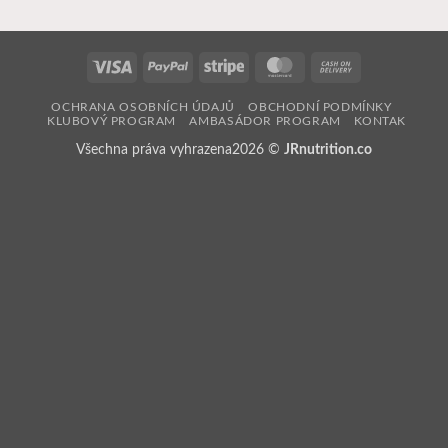
Visa
PayPal
Stripe
MasterCard
Cash
On
OCHRANA OSOBNÍCH ÚDAJŮ
OBCHODNÍ PODMÍNKY
Delivery
KLUBOVÝ PROGRAM
AMBASÁDOR PROGRAM
KONTAK
Všechna práva vyhrazena2026 ©
JRnutrition.co