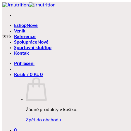
Přeskočit
na
obsah
Eshop
Vznik
test
Reference
Spolupráce
Sportovní klub
Kontak
Přihlášení
Košík /
0
Kč
0
Žádné produkty v košíku.
Zpět do obchodu
0