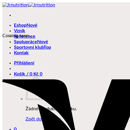
Přeskočit
na
obsah
Eshop
Vznik
Coming soon…
Reference
Spolupráce
Sportovní klub
Kontak
Přihlášení
Košík /
0
Kč
0
Žádné produkty v košíku.
Zpět do obchodu
0