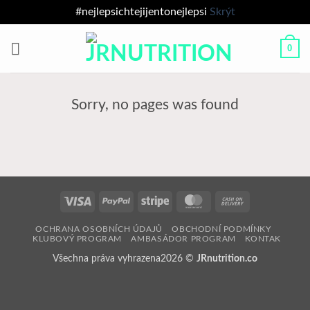
#nejlepsichtejijentonejlepsi
Skrýt
Přeskočit
0
na
obsah
Sorry, no pages was found
Visa
PayPal
Stripe
MasterCard
Cash
On
OCHRANA OSOBNÍCH ÚDAJŮ
OBCHODNÍ PODMÍNKY
Delivery
KLUBOVÝ PROGRAM
AMBASÁDOR PROGRAM
KONTAK
Všechna práva vyhrazena2026 ©
JRnutrition.co