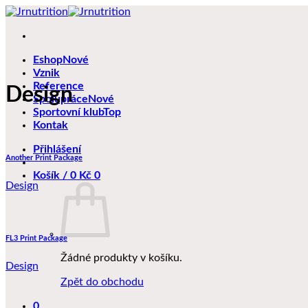
Přeskočit
na
obsah
Eshop
Vznik
Reference
Design
Spolupráce
Sportovní klub
Kontak
Přihlášení
Another Print Package
Košík /
0
Kč
0
Design
FL3 Print Package
Žádné produkty v košíku.
Design
Zpět do obchodu
0