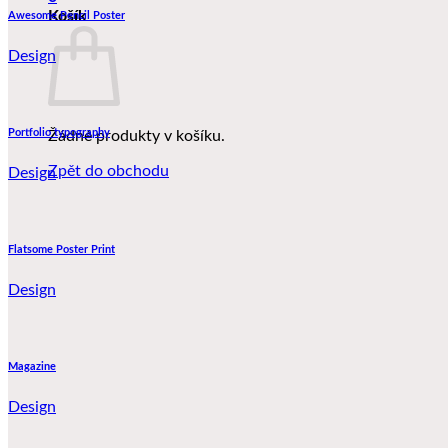
Košík
Awesome Pencil Poster
Design
Portfolio typography
Žádné produkty v košíku.
Zpět do obchodu
Design
Flatsome Poster Print
Design
Magazine
Design