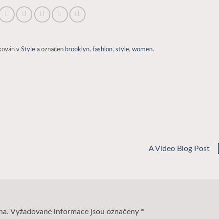
ikován v
Style
a označen
brooklyn
,
fashion
,
style
,
women
.
A Video Blog Post
na.
Vyžadované informace jsou označeny
*