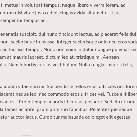
t, metus in volutpat tempus, neque libero viverra lorem, ac
ntum nisi vitae justo adipiscing gravida sit amet et risus.
 semper mi tempus ac.
enenatis suscipit, dui nunc tincidunt lectus, ac placerat felis dui
sis non, scelerisque in massa. Integer scelerisque odio nec eros sod
elis ac facilisis tempor. Nunc non enim in dolor congue pulvinar se
Nam at mauris laoreet, dictum leo at, tristique mi. Aenean
is. Nam lobortis cursus vestibulum. Nulla feugiat mauris felis,
liquam vitae non mi. Suspendisse tellus eros, ultricies nec lore
lacerat neque leo, nec commodo eros ultrices vel. Fusce elit libe
msan est. Proin tempus mauris id cursus posuere. Sed et rutrum
ada fames ac ante ipsum primis in faucibus. Pellentesque neque
tur auctor lacus. Curabitur malesuada odio eget elit egestas