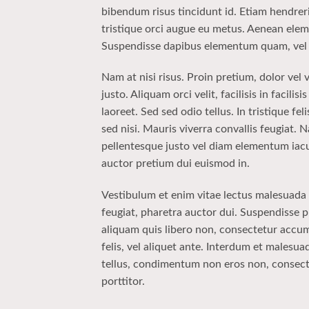
bibendum risus tincidunt id. Etiam hendreri
tristique orci augue eu metus. Aenean eleme
Suspendisse dapibus elementum quam, vel
Nam at nisi risus. Proin pretium, dolor vel v
justo. Aliquam orci velit, facilisis in facili
laoreet. Sed sed odio tellus. In tristique f
sed nisi. Mauris viverra convallis feugiat. 
pellentesque justo vel diam elementum iacul
auctor pretium dui euismod in.
Vestibulum et enim vitae lectus malesuada a
feugiat, pharetra auctor dui. Suspendisse p
aliquam quis libero non, consectetur accu
felis, vel aliquet ante. Interdum et malesu
tellus, condimentum non eros non, consecte
porttitor.