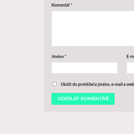
Komentář
*
Jméno
*
E-m
Uložit do prohlížeče jméno, e-mail a w