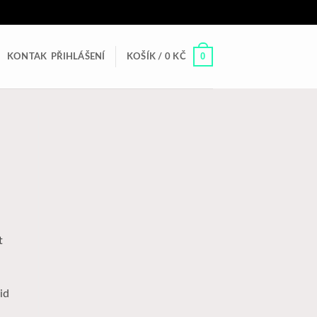
0
KONTAK
PŘIHLÁŠENÍ
KOŠÍK /
0
KČ
t
id