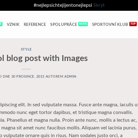
#nejlepsichtejijentonejlepsi
Skrýt
VZNIK
REFERENCE
SPOLUPRÁCE
SPORTOVNÍ KLUB
STYLE
ol blog post with Images
O DNE
30 PROSINCE, 2013
AUTOREM
ADMIN
piscing elit. In sed vulputate massa. Fusce ante magna, iaculis u
commodo nunc eget tortor dapibus, et tristique magna convallis.
a. Phasellus et magna nulla. Proin ante nunc, mollis a lectus ac,
 magna sit amet nunc faucibus mollis. Aliquam vel lacinia purus, 
o vulputate ornare quis in risus. Nam sodales justo orci, a