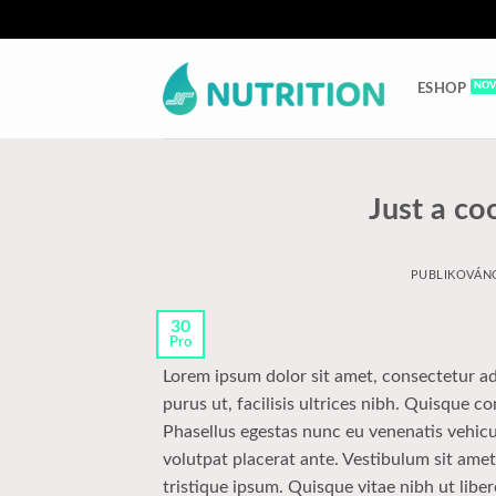
Přeskočit
na
ESHOP
obsah
Just a co
PUBLIKOVÁN
30
Pro
Lorem ipsum dolor sit amet, consectetur adi
purus ut, facilisis ultrices nibh. Quisque 
Phasellus egestas nunc eu venenatis vehicul
volutpat placerat ante. Vestibulum sit amet
tristique ipsum. Quisque vitae nibh ut liber