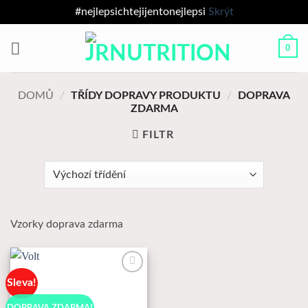
#nejlepsichtejijentonejlepsi
Skrýt
Přeskočit
0
na
obsah
DOMŮ
/
TŘÍDY DOPRAVY PRODUKTU
/
DOPRAVA
ZDARMA
FILTR
Vzorky doprava zdarma
Sleva!
K
Oblíbeným
DOPRAVA ZDARMA!