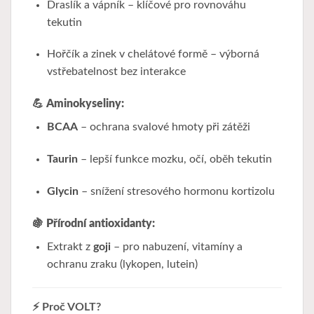
Draslík a vápník – klíčové pro rovnováhu
tekutin
Hořčík a zinek v chelátové formě – výborná
vstřebatelnost bez interakce
💪
Aminokyseliny:
BCAA
– ochrana svalové hmoty při zátěži
Taurin
– lepší funkce mozku, očí, oběh tekutin
Glycin
– snížení stresového hormonu kortizolu
🍇
Přírodní antioxidanty:
Extrakt z
goji
– pro nabuzení, vitamíny a
ochranu zraku (lykopen, lutein)
⚡ Proč VOLT?