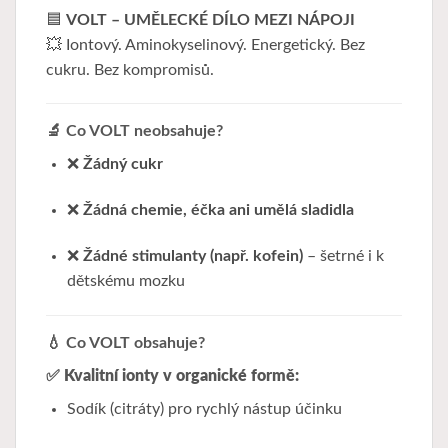
🟦
VOLT – UMĚLECKÉ DÍLO MEZI NÁPOJI
💥 Iontový. Aminokyselinový. Energetický. Bez
cukru. Bez kompromisů.
🔬 Co VOLT neobsahuje?
❌
Žádný cukr
❌
Žádná chemie, éčka ani umělá sladidla
❌
Žádné stimulanty (např. kofein)
– šetrné i k
dětskému mozku
💧 Co VOLT obsahuje?
✅
Kvalitní ionty v organické formě:
Sodík (citráty) pro rychlý nástup účinku