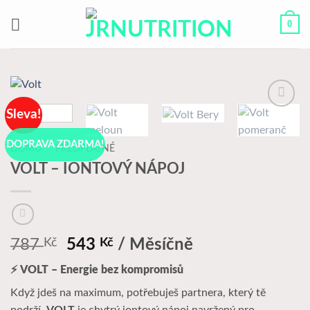
Přeskočit
0
na
obsah
Sleva!
K
Oblíbeným
DOPRAVA ZDARMA!
DOMŮ
/
PŘEDPLATNÉ
VOLT – IONTOVÝ NÁPOJ
Původní
Aktuální
787
Kč
543
Kč
/ Měsíčně
cena
cena
⚡
VOLT – Energie bez kompromisů
byla:
je:
787 Kč.
543 Kč.
Když jdeš na maximum, potřebuješ partnera, který tě
podrží.
VOLT
je chytrý iontový nápoj navržený pro