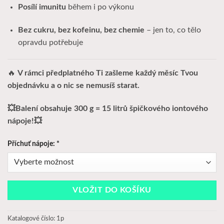
Posílí imunitu
během i po výkonu
Bez cukru, bez kofeinu, bez chemie
– jen to, co tělo
opravdu potřebuje
🔥
V rámci předplatného Ti zašleme každý měsíc Tvou
objednávku a o nic se nemusíš starat.
💥Balení obsahuje 300 g = 15 litrů špičkového iontového
nápoje!💥
Příchuť nápoje:
*
VLOŽIT DO KOŠÍKU
Katalogové číslo:
1p