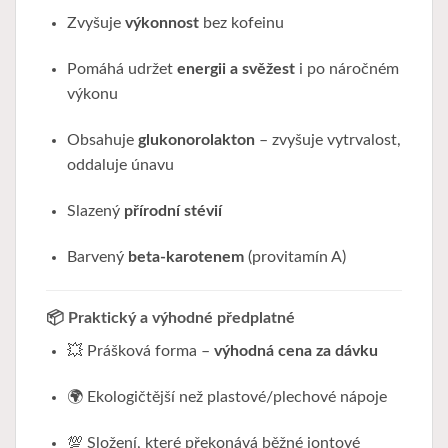
Zvyšuje
výkonnost
bez kofeinu
Pomáhá udržet
energii a svěžest
i po náročném
výkonu
Obsahuje
glukonorolakton
– zvyšuje vytrvalost,
oddaluje únavu
Slazený
přírodní stévií
Barvený
beta-karotenem
(provitamín A)
📦 Praktický a výhodné předplatné
💥 Prášková forma –
výhodná cena za dávku
🌍 Ekologičtější než plastové/plechové nápoje
💯 Složení, které překonává běžné iontové