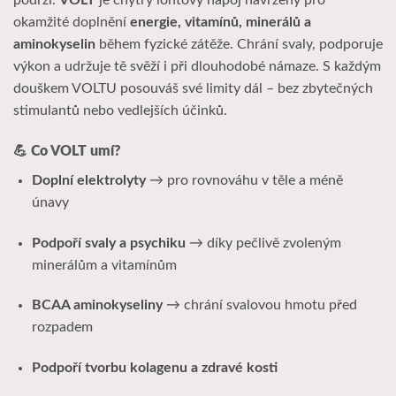
okamžité doplnění
energie, vitamínů, minerálů a
aminokyselin
během fyzické zátěže. Chrání svaly, podporuje
výkon a udržuje tě svěží i při dlouhodobé námaze. S každým
douškem VOLTU posouváš své limity dál – bez zbytečných
stimulantů nebo vedlejších účinků.
💪
Co VOLT umí?
Doplní elektrolyty
→ pro rovnováhu v těle a méně
únavy
Podpoří svaly a psychiku
→ díky pečlivě zvoleným
minerálům a vitamínům
BCAA aminokyseliny
→ chrání svalovou hmotu před
rozpadem
Podpoří tvorbu kolagenu a zdravé kosti