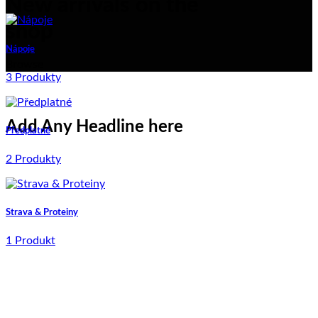
New arrivals on the
shop
Nápoje
Browse
3 Produkty
Add Any Headline here
Předplatné
2 Produkty
Strava & Proteiny
1 Produkt