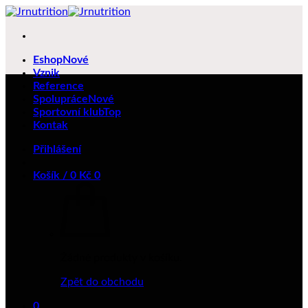
Přeskočit
na
obsah
Eshop
Vznik
Reference
Spolupráce
Sportovní klub
Kontak
Přihlášení
Košík /
0
Kč
0
Žádné produkty v košíku.
Zpět do obchodu
0