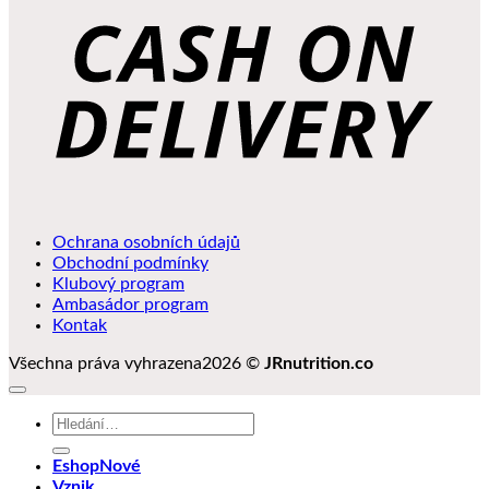
D
Ochrana osobních údajů
Obchodní podmínky
Klubový program
Ambasádor program
Kontak
Všechna práva vyhrazena2026 ©
JRnutrition.co
Hledat:
Eshop
Vznik