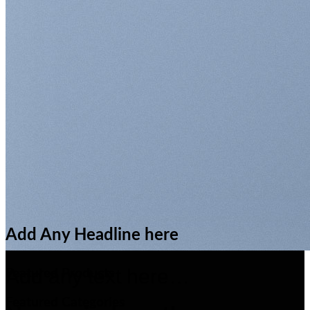
Add Any Headline here
Add any text here…
Featured Products
Featured Categories