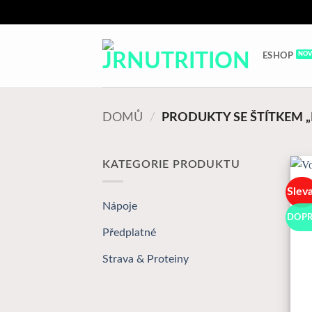
Přeskočit
na
ESHOP
obsah
DOMŮ
/
PRODUKTY SE ŠTÍTKEM
KATEGORIE PRODUKTU
Slev
Nápoje
DOPR
Předplatné
Strava & Proteiny