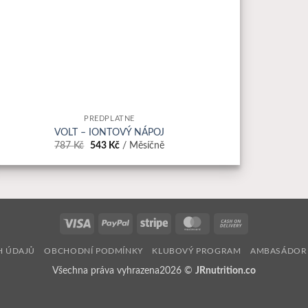
PŘEDPLATNÉ
VOLT – IONTOVÝ NÁPOJ
Původní
Aktuální
787
Kč
543
Kč
/ Měsíčně
cena
cena
byla:
je:
787 Kč.
543 Kč.
Visa
PayPal
Stripe
MasterCard
Cash
On
H ÚDAJŮ
OBCHODNÍ PODMÍNKY
KLUBOVÝ PROGRAM
AMBASÁDOR
Delivery
Všechna práva vyhrazena2026 ©
JRnutrition.co