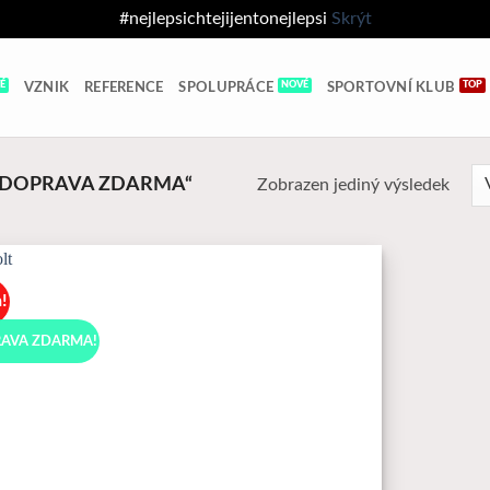
#nejlepsichtejijentonejlepsi
Skrýt
VZNIK
REFERENCE
SPOLUPRÁCE
SPORTOVNÍ KLUB
 „DOPRAVA ZDARMA“
Zobrazen jediný výsledek
a!
K
Oblíbeným
AVA ZDARMA!