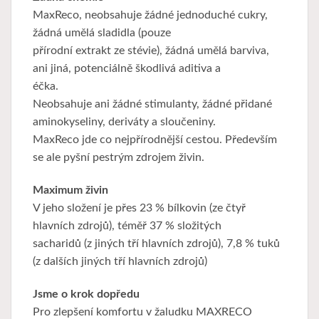
MaxReco, neobsahuje žádné jednoduché cukry,
žádná umělá sladidla (pouze
přírodní extrakt ze stévie), žádná umělá barviva,
ani jiná, potenciálně škodlivá aditiva a
éčka.
Neobsahuje ani žádné stimulanty, žádné přidané
aminokyseliny, deriváty a sloučeniny.
MaxReco jde co nejpřírodnější cestou. Především
se ale pyšní pestrým zdrojem živin.
Maximum živin
V jeho složení je přes 23 % bílkovin (ze čtyř
hlavních zdrojů), téměř 37 % složitých
sacharidů (z jiných tří hlavních zdrojů), 7,8 % tuků
(z dalších jiných tří hlavních zdrojů)
Jsme o krok dopředu
Pro zlepšení komfortu v žaludku MAXRECO