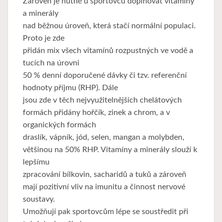
Zároveň je nutné u sportovců doplňovat vitamíny
a minerály
nad běžnou úroveň, která stačí normální populaci.
Proto je zde
přidán mix všech vitamínů rozpustných ve vodě a
tucích na úrovni
50 % denní doporučené dávky či tzv. referenční
hodnoty příjmu (RHP). Dále
jsou zde v těch nejvyužitelnějších chelátových
formách přidány hořčík, zinek a chrom, a v
organických formách
draslík, vápník, jód, selen, mangan a molybden,
většinou na 50% RHP. Vitamíny a minerály slouží k
lepšímu
zpracování bílkovin, sacharidů a tuků a zároveň
mají pozitivní vliv na imunitu a činnost nervové
soustavy.
Umožňují pak sportovcům lépe se soustředit při