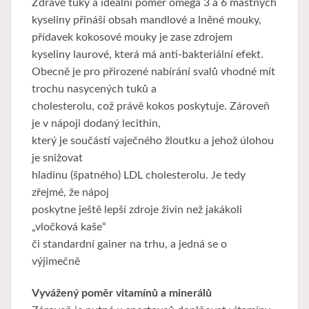
Zdravé tuky a ideální poměr omega 3 a 6 mastných
kyseliny přináší obsah mandlové a lněné mouky,
přídavek kokosové mouky je zase zdrojem
kyseliny laurové, která má anti-bakteriální efekt.
Obecně je pro přirozené nabírání svalů vhodné mít
trochu nasycených tuků a
cholesterolu, což právě kokos poskytuje. Zároveň
je v nápoji dodaný lecithin,
který je součástí vaječného žloutku a jehož úlohou
je snižovat
hladinu (špatného) LDL cholesterolu. Je tedy
zřejmé, že nápoj
poskytne ještě lepší zdroje živin než jakákoli
„vločková kaše“
či standardní gainer na trhu, a jedná se o
výjimečně
Vyvážený poměr vitamínů a minerálů