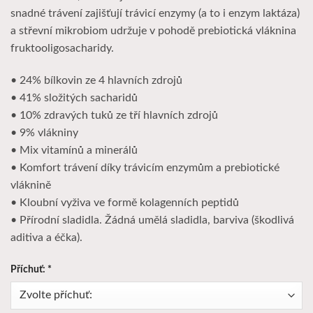
snadné trávení zajišťují trávicí enzymy (a to i enzym laktáza)
a střevní mikrobiom udržuje v pohodě prebiotická vláknina
fruktooligosacharidy.
• 24% bílkovin ze 4 hlavních zdrojů
• 41% složitých sacharidů
• 10% zdravých tuků ze tří hlavních zdrojů
• 9% vlákniny
• Mix vitamínů a minerálů
• Komfort trávení díky trávicím enzymům a prebiotické
vláknině
• Kloubní vyživa ve formě kolagenních peptidů
• Přírodní sladidla. Žádná umělá sladidla, barviva (škodlivá
aditiva a éčka).
Příchuť:
*