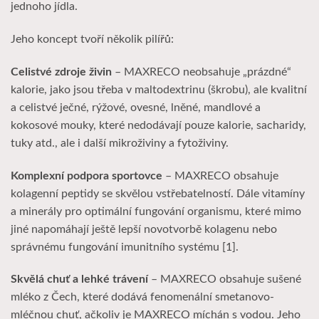
jednoho jídla.
Jeho koncept tvoří několik pilířů:
Celistvé zdroje živin
– MAXRECO neobsahuje „prázdné“
kalorie, jako jsou třeba v maltodextrinu (škrobu), ale kvalitní
a celistvé ječné, rýžové, ovesné, lněné, mandlové a
kokosové mouky, které nedodávají pouze kalorie, sacharidy,
tuky atd., ale i další mikroživiny a fytoživiny.
Komplexní podpora sportovce
– MAXRECO obsahuje
kolagenní peptidy se skvělou vstřebatelností. Dále vitamíny
a minerály pro optimální fungování organismu, které mimo
jiné napomáhají ještě lepší novotvorbě kolagenu nebo
správnému fungování imunitního systému [1].
Skvělá chuť a lehké trávení
– MAXRECO obsahuje sušené
mléko z Čech, které dodává fenomenální smetanovo-
mléčnou chuť, ačkoliv je MAXRECO míchán s vodou. Jeho