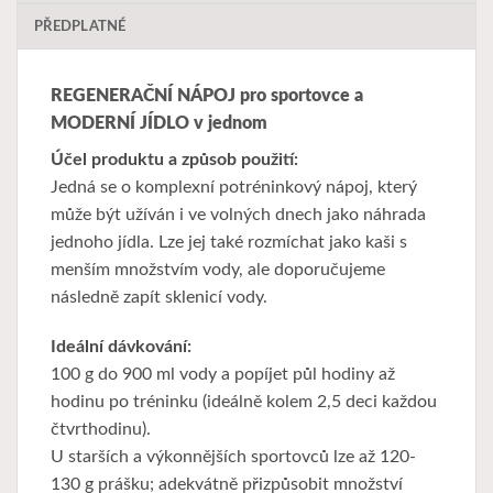
PŘEDPLATNÉ
REGENERAČNÍ NÁPOJ pro sportovce a
MODERNÍ JÍDLO v jednom
Účel produktu a způsob použití:
Jedná se o komplexní potréninkový nápoj, který
může být užíván i ve volných dnech jako náhrada
jednoho jídla. Lze jej také rozmíchat jako kaši s
menším množstvím vody, ale doporučujeme
následně zapít sklenicí vody.
Ideální dávkování:
100 g do 900 ml vody a popíjet půl hodiny až
hodinu po tréninku (ideálně kolem 2,5 deci každou
čtvrthodinu).
U starších a výkonnějších sportovců lze až 120-
130 g prášku; adekvátně přizpůsobit množství