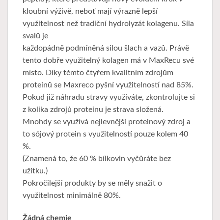
kloubní výživě, neboť mají výrazně lepší
využitelnost než tradiční hydrolyzát kolagenu. Síla
svalů je
každopádně podmíněná silou šlach a vazů. Právě
tento dobře využitelný kolagen má v MaxRecu své
místo. Díky těmto čtyřem kvalitním zdrojům
proteinů se Maxreco pyšní využitelností nad 85%.
Pokud již náhradu stravy využíváte, zkontrolujte si
z kolika zdrojů proteinu je strava složená.
Mnohdy se využívá nejlevnější proteinový zdroj a
to sójový protein s využitelností pouze kolem 40
%.
(Znamená to, že 60 % bílkovin vyčůráte bez
užitku.)
Pokročilejší produkty by se měly snažit o
využitelnost minimálně 80%.
Žádná chemie