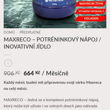
DOMŮ
/
PŘEDPLATNÉ
MAXRECO – POTRÉNINKOVÝ NÁPOJ /
INOVATIVNÍ JÍDLO
Původní
Aktuální
906
Kč
664
Kč
/ Měsíčně
cena
cena
Každý měsíc budeš mít připravenou svoji várku Maxreca
byla:
je:
na celý měsíc
.
906 Kč.
664 Kč.
MAXRECO – Jedná se o komplexní potréninkový nápoj,
který může být užíván i ve volných dnech jako náhrada