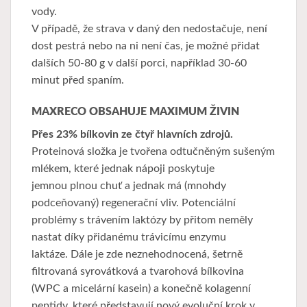
vody.
V případě, že strava v daný den nedostačuje, není
dost pestrá nebo na ni není čas, je možné přidat
dalších 50-80 g v další porci, například 30-60
minut před spaním.
MAXRECO OBSAHUJE MAXIMUM ŽIVIN
Přes 23% bílkovin ze čtyř hlavních zdrojů.
Proteinová složka je tvořena odtučněným sušeným
mlékem, které jednak nápoji poskytuje
jemnou plnou chuť a jednak má (mnohdy
podceňovaný) regenerační vliv. Potenciální
problémy s trávením laktózy by přitom neměly
nastat díky přidanému trávicímu enzymu
laktáze. Dále je zde neznehodnocená, šetrně
filtrovaná syrovátková a tvarohová bílkovina
(WPC a micelární kasein) a konečně kolagenní
peptidy, které představují nový evoluční krok v