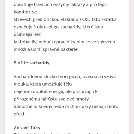
obsahuje trávicích enzymy laktázy a pro lepší
komfort ve
střevech prebiotickou vlákninu FOS. Tato zkratka
označuje frukto-oligo-sacharidy, které jsou
účinnější než
laktobacily, neboť teprve díky nim se ve střevech
množí a udrží správné bakterie.
Složité sacharidy
Sacharidovou složku tvoří ječná, ovesná a rýžová
mouka, která umožňujě tělu
nejenom doplnit energii, ale přispívají i k
přirozenému nárůstu svalové hmoty.
Samotné bílkoviny nebo rychlé cukry nemají tento
efekt.
Zdravé Tuky